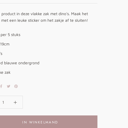
 product in deze vlakke zak met dino's. Maak het
met een leuke sticker om het zakje af te sluiten!
s per 5 stuks
 19cm
's
ed blauwe ondergrond
ke zak
IN WINKELMAND