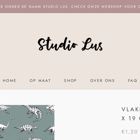
ER ONDER DE NAAM STUDIO LUS. CHECK ONZE WEBSHOP VOOR
HOME
OP MAAT
SHOP
OVER ONS
FAQ
HOME
OP MAAT
SHOP
OVER ONS
FAQ
VLAK
X 19 
€1,20