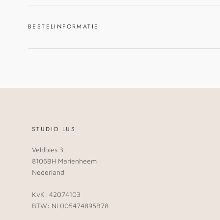
BESTELINFORMATIE
STUDIO LUS
Veldbies 3
8106BH Marienheem
Nederland
KvK: 42074103
BTW: NL005474895B78