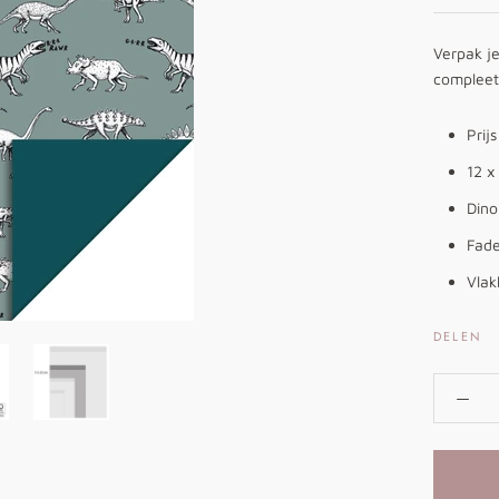
Verpak je
compleet 
Prij
12 x
Dino
Fad
Vlak
DELEN