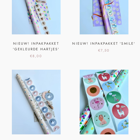
NIEUW! INPAKPAKKET
NIEUW! INPAKPAKKET 'SMILE'
'GEKLEURDE HARTJES'
€7,50
€8,00