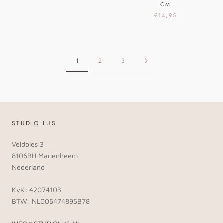
CM
€14,95
1
2
3
STUDIO LUS
Veldbies 3
8106BH Marienheem
Nederland
KvK: 42074103
BTW: NL005474895B78