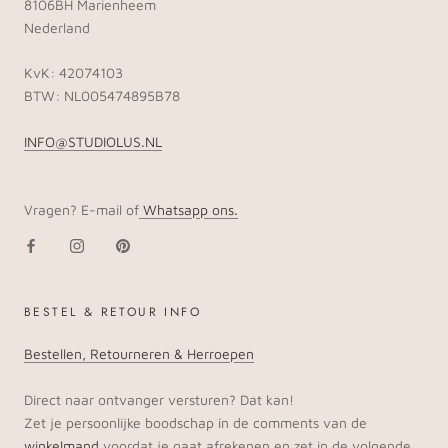
8106BH Marienheem
Nederland
KvK: 42074103
BTW: NL005474895B78
INFO@STUDIOLUS.NL
Vragen? E-mail of
Whatsapp ons.
BESTEL & RETOUR INFO
Bestellen, Retourneren & Herroepen
Direct naar ontvanger versturen? Dat kan!
Zet je persoonlijke boodschap in de comments van de
winkelmand
voordat je gaat afrekenen en zet in de volgende