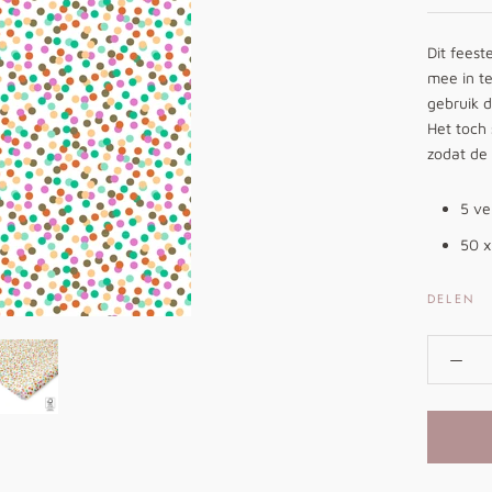
Dit feest
mee in te
gebruik d
Het toch
zodat de 
5 ve
50 
DELEN