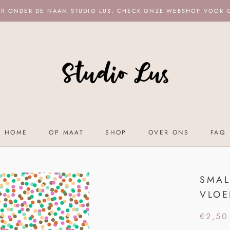
ER ONDER DE NAAM STUDIO LUS. CHECK ONZE WEBSHOP VOOR
HOME
OP MAAT
SHOP
OVER ONS
FAQ
HOME
OP MAAT
SHOP
OVER ONS
FAQ
SMAL
VLOE
€2,50