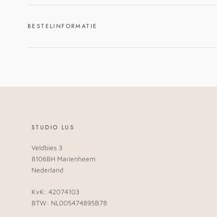
BESTELINFORMATIE
STUDIO LUS
Veldbies 3
8106BH Marienheem
Nederland
KvK: 42074103
BTW: NL005474895B78