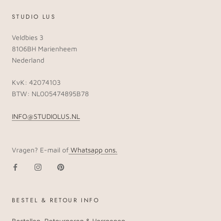
STUDIO LUS
Veldbies 3
8106BH Marienheem
Nederland
KvK: 42074103
BTW: NL005474895B78
INFO@STUDIOLUS.NL
Vragen? E-mail of
Whatsapp ons.
BESTEL & RETOUR INFO
Bestellen, Retourneren & Herroepen