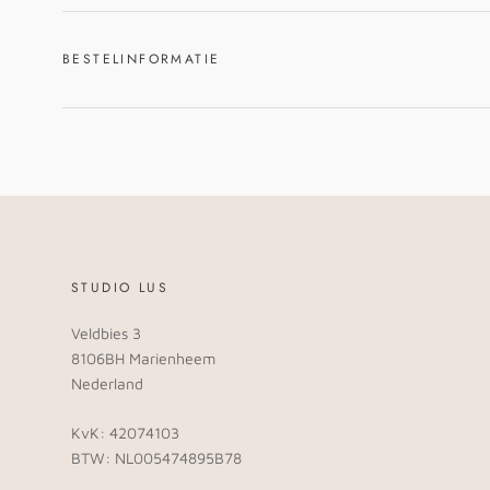
BESTELINFORMATIE
STUDIO LUS
Veldbies 3
8106BH Marienheem
Nederland
KvK: 42074103
BTW: NL005474895B78