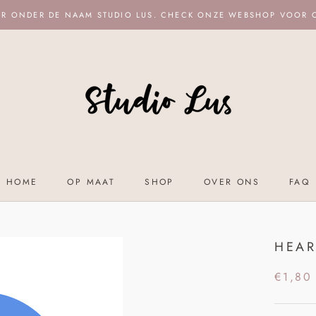
ER ONDER DE NAAM STUDIO LUS. CHECK ONZE WEBSHOP VOOR
HOME
OP MAAT
SHOP
OVER ONS
FAQ
HOME
OP MAAT
SHOP
OVER ONS
FAQ
HEAR
€1,80