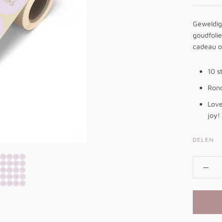
Geweldige
goudfolie
cadeau o
10 s
Ron
Love
joy!
DELEN