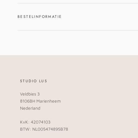
BESTELINFORMATIE
STUDIO LUS
Veldbies 3
8106BH Marienheem
Nederland
KvK: 42074103
BTW: NL005474895B78