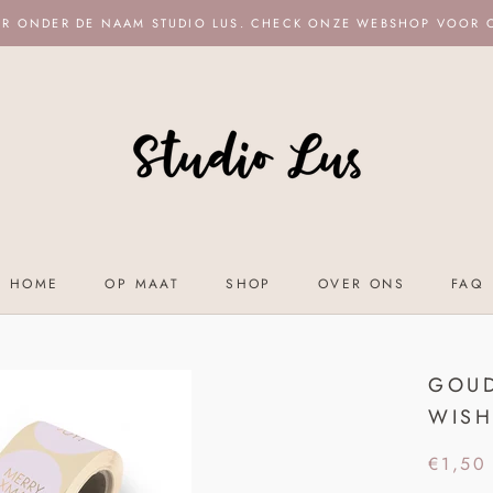
ER ONDER DE NAAM STUDIO LUS. CHECK ONZE WEBSHOP VOOR
HOME
OP MAAT
SHOP
OVER ONS
FAQ
HOME
OP MAAT
SHOP
OVER ONS
FAQ
GOUD
WISH
€1,50